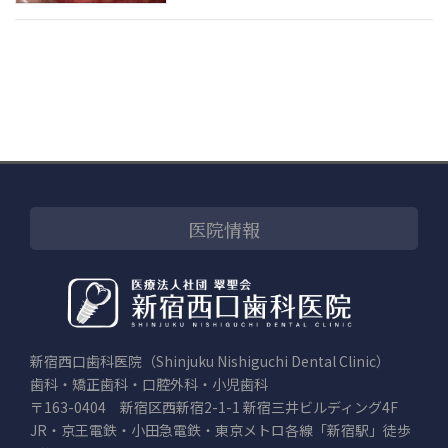
医院情報
新宿西口歯科医院（Shinjuku Nishiguchi Dental Clinic）
歯科・矯正歯科・口腔外科・小児歯科
〒163-0404 新宿区西新宿2-1-1 新宿三井ビルディング4F
JR・京王電鉄・小田急電鉄・東京メトロ各線「新宿駅」徒歩