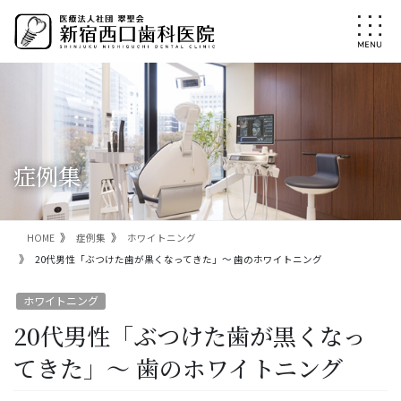
コ
ナ
ン
ビ
テ
ゲ
ン
ー
ツ
シ
に
ョ
移
ン
動
に
移
症例集
動
HOME
症例集
ホワイトニング
20代男性「ぶつけた歯が黒くなってきた」～ 歯のホワイトニング
ホワイトニング
20代男性「ぶつけた歯が黒くなっ
てきた」～ 歯のホワイトニング