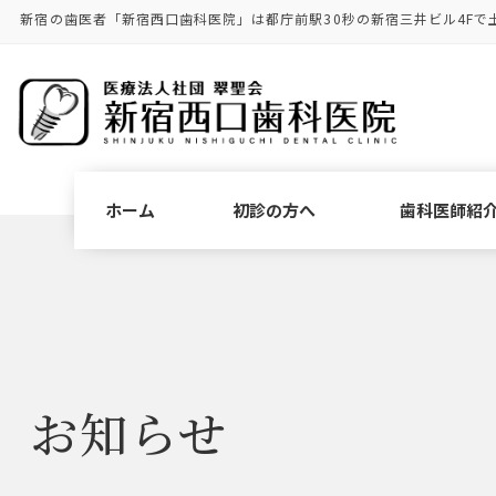
コ
ナ
新宿の歯医者「新宿西口歯科医院」は都庁前駅30秒の新宿三井ビル4Fで
ン
ビ
テ
ゲ
ン
ー
ツ
シ
に
ョ
移
ン
動
に
ホーム
初診の方へ
歯科医師紹
移
動
お知らせ