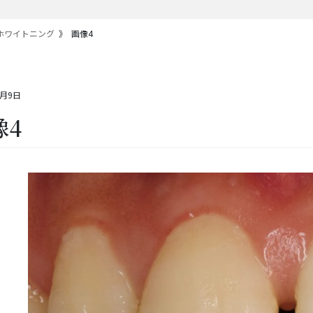
ホワイトニング
画像4
9月9日
像4