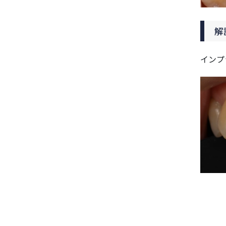
解
インプ