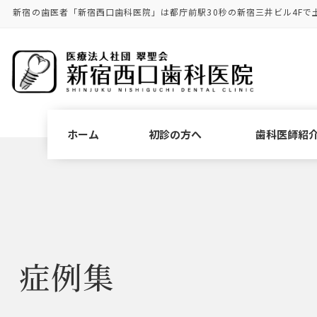
コ
ナ
新宿の歯医者「新宿西口歯科医院」は都庁前駅30秒の新宿三井ビル4Fで
ン
ビ
テ
ゲ
ン
ー
ツ
シ
に
ョ
移
ン
動
に
ホーム
初診の方へ
歯科医師紹
移
動
症例集