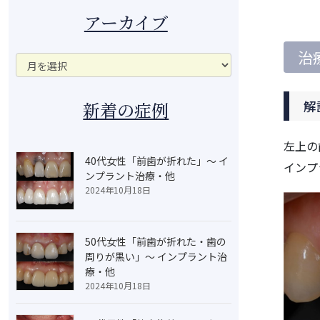
アーカイブ
治
ア
ー
カ
新着の症例
解
イ
ブ
左上の
40代女性「前歯が折れた」～ イ
インプ
ンプラント治療・他
2024年10月18日
50代女性「前歯が折れた・歯の
周りが黒い」～ インプラント治
療・他
2024年10月18日