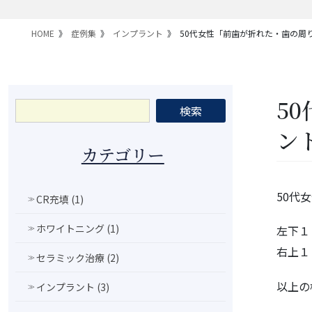
HOME
症例集
インプラント
50代女性「前歯が折れた・歯の周
5
ン
カテゴリー
50代
CR充填 (1)
ホワイトニング (1)
左下１
右上１
セラミック治療 (2)
以上の
インプラント (3)