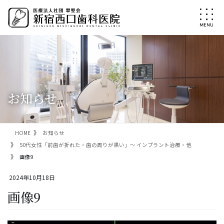
コ
ナ
ン
ビ
テ
ゲ
ン
ー
ツ
シ
に
ョ
移
ン
動
に
移
お知らせ
動
HOME
お知らせ
50代女性「前歯が折れた・歯の周りが黒い」～ インプラント治療・他
画像9
2024年10月18日
画像9