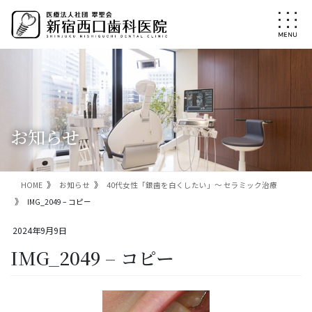
コ
ナ
ン
ビ
テ
ゲ
ン
ー
ツ
シ
に
ョ
移
ン
動
に
移
お知らせ
動
HOME
お知らせ
40代女性「銀歯を白くしたい」～ セラミック治療
IMG_2049 – コピー
2024年9月9日
IMG_2049 – コピー