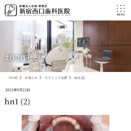
コ
ナ
ン
ビ
テ
ゲ
ン
ー
ツ
シ
に
ョ
移
ン
動
に
移
お知らせ
動
HOME
お知らせ
セラミック治療
hn1 (2)
2023年5月22日
hn1 (2)