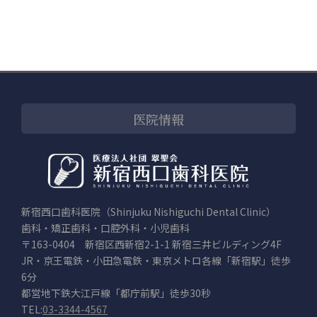
医院情報
新宿西口歯科医院（Shinjuku Nishiguchi Dental Clinic）
歯科・矯正歯科・口腔外科・小児歯科
〒163-0404 新宿区西新宿2-1-1 新宿三井ビルディング4F
JR・京王電鉄・小田急電鉄・東京メトロ各線「新宿駅」徒歩
6分
都営地下鉄大江戸線「都庁前駅」徒歩30秒
TEL:
03-3344-4567