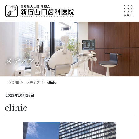
コ
ナ
ン
ビ
テ
ゲ
ン
ー
ツ
シ
に
ョ
移
ン
動
に
移
メディア
動
HOME
メディア
clinic
2023年10月26日
clinic