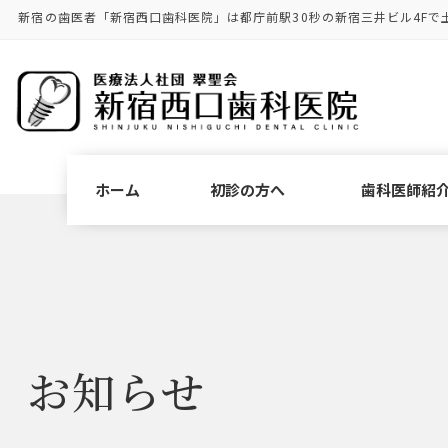
コ
ナ
新宿の歯医者「新宿西口歯科医院」は都庁前駅30秒の新宿三井ビル4Fで
ン
ビ
テ
ゲ
ン
ー
ツ
シ
に
ョ
移
ン
動
に
ホーム
初診の方へ
歯科医師紹
移
動
お知らせ