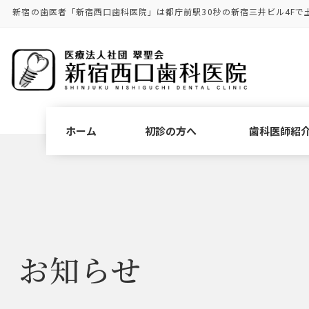
コ
ナ
新宿の歯医者「新宿西口歯科医院」は都庁前駅30秒の新宿三井ビル4Fで
ン
ビ
テ
ゲ
ン
ー
ツ
シ
に
ョ
移
ン
動
に
ホーム
初診の方へ
歯科医師紹
移
動
お知らせ