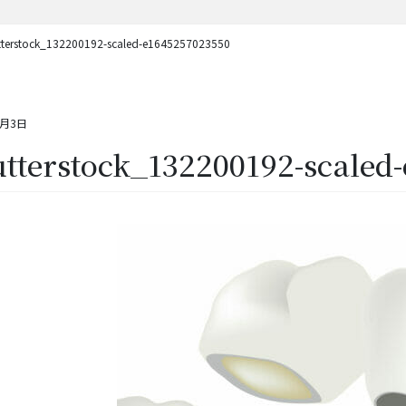
tterstock_132200192-scaled-e1645257023550
4月3日
tterstock_132200192-scaled