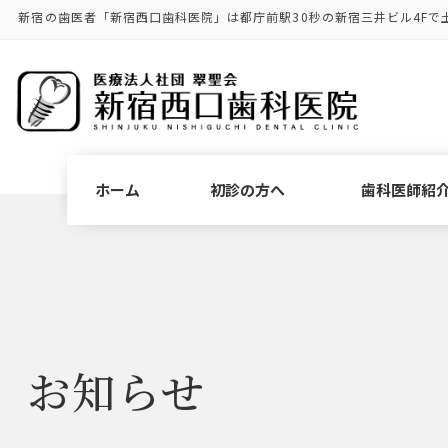
コ
ナ
新宿の歯医者「新宿西口歯科医院」は都庁前駅30秒の新宿三井ビル4Fで
ン
ビ
テ
ゲ
ン
ー
ツ
シ
に
ョ
移
ン
動
に
ホーム
初診の方へ
歯科医師紹
移
動
お知らせ