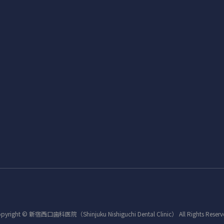
pyright © 新宿西口歯科医院（Shinjuku Nishiguchi Dental Clinic） All Rights Reserv