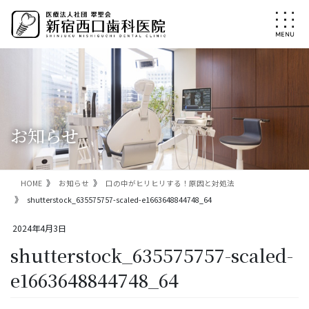
コ
ナ
ン
ビ
テ
ゲ
ン
ー
ツ
シ
に
ョ
移
ン
動
に
移
お知らせ
動
HOME
お知らせ
口の中がヒリヒリする！原因と対処法
shutterstock_635575757-scaled-e1663648844748_64
2024年4月3日
shutterstock_635575757-scaled-
e1663648844748_64