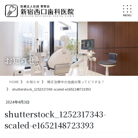
コ
ナ
ン
ビ
テ
ゲ
ン
ー
ツ
シ
に
ョ
移
ン
動
に
移
お知らせ
動
HOME
お知らせ
矯正治療中の虫歯対策ってどうする？
shutterstock_1252317343-scaled-e1652148723393
2024年4月3日
shutterstock_1252317343-
scaled-e1652148723393