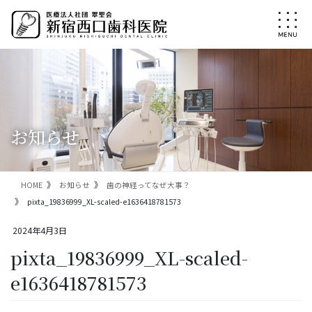
コ
ナ
ン
ビ
テ
ゲ
ン
ー
ツ
シ
に
ョ
移
ン
動
に
移
お知らせ
動
HOME
お知らせ
歯の神経ってなぜ大事？
pixta_19836999_XL-scaled-e1636418781573
2024年4月3日
pixta_19836999_XL-scaled-
e1636418781573