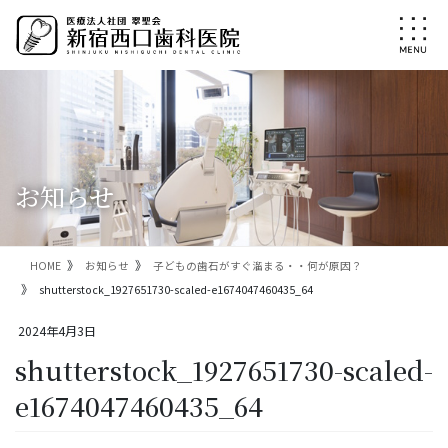
コ
ナ
ン
ビ
テ
ゲ
ン
ー
ツ
シ
に
ョ
移
ン
動
に
移
お知らせ
動
HOME
お知らせ
子どもの歯石がすぐ溜まる・・何が原因？
shutterstock_1927651730-scaled-e1674047460435_64
2024年4月3日
shutterstock_1927651730-scaled-
e1674047460435_64