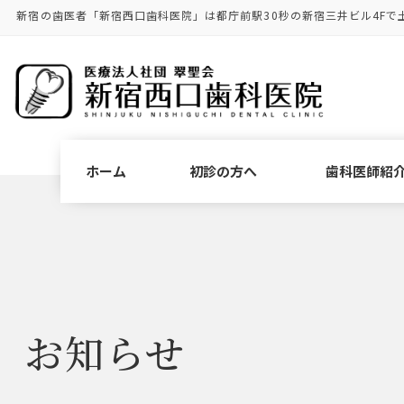
コ
ナ
新宿の歯医者「新宿西口歯科医院」は都庁前駅30秒の新宿三井ビル4Fで
ン
ビ
テ
ゲ
ン
ー
ツ
シ
に
ョ
移
ン
動
に
ホーム
初診の方へ
歯科医師紹
移
動
お知らせ