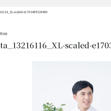
16116_XL-scaled-e1703489328480
4月4日
xta_13216116_XL-scaled-e17