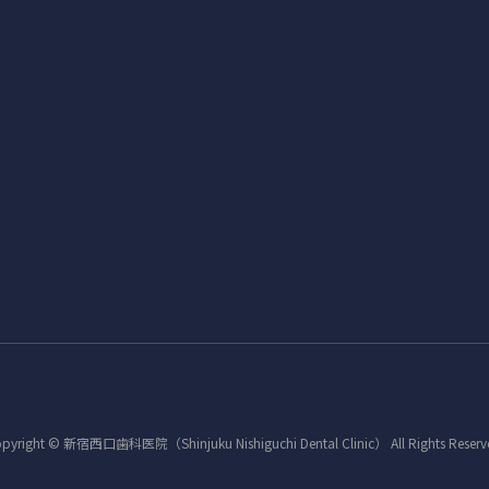
pyright © 新宿西口歯科医院（Shinjuku Nishiguchi Dental Clinic） All Rights Reserv