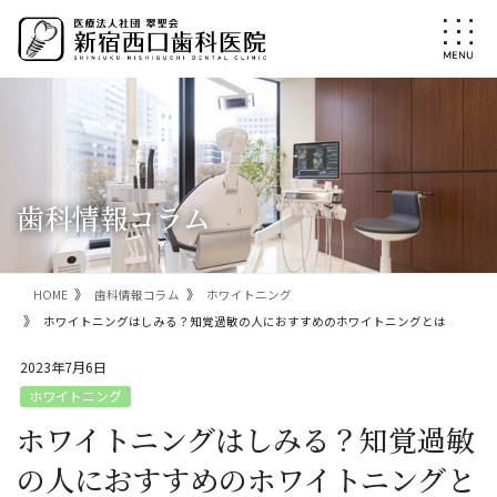
コ
ナ
ン
ビ
テ
ゲ
ン
ー
ツ
シ
に
ョ
移
ン
動
に
移
歯科情報コラム
動
HOME
歯科情報コラム
ホワイトニング
ホワイトニングはしみる？知覚過敏の人におすすめのホワイトニングとは
2023年7月6日
ホワイトニング
ホワイトニングはしみる？知覚過敏
の人におすすめのホワイトニングと