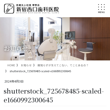
コ
ナ
ン
ビ
テ
ゲ
ン
ー
ツ
シ
に
ョ
移
ン
動
に
移
お知らせ
動
HOME
お知らせ
親知らずが生えてこない、てことあるの？
shutterstock_725678485-scaled-e1660992300645
2024年4月3日
shutterstock_725678485-scaled-
e1660992300645