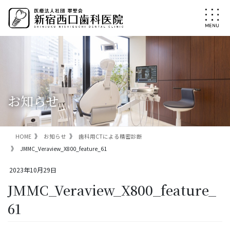
コ
ナ
ン
ビ
テ
ゲ
ン
ー
ツ
シ
に
ョ
移
ン
動
に
移
お知らせ
動
HOME
お知らせ
歯科用CTによる精密診断
JMMC_Veraview_X800_feature_61
2023年10月29日
JMMC_Veraview_X800_feature_
61