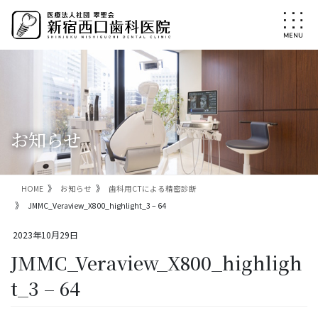
コ
ナ
ン
ビ
テ
ゲ
ン
ー
ツ
シ
に
ョ
移
ン
動
に
移
お知らせ
動
HOME
お知らせ
歯科用CTによる精密診断
JMMC_Veraview_X800_highlight_3 – 64
2023年10月29日
JMMC_Veraview_X800_highligh
t_3 – 64