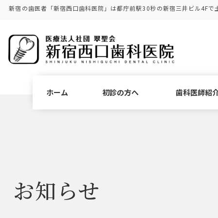
コ
ナ
新宿の歯医者「新宿西口歯科医院」は都庁前駅30秒の新宿三井ビル4Fで
ン
ビ
テ
ゲ
ン
ー
ツ
シ
に
ョ
移
ン
動
に
ホーム
初診の方へ
歯科医師紹
移
動
お知らせ