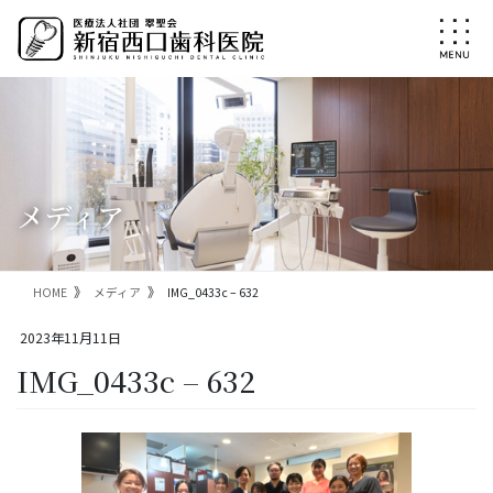
コ
ナ
ン
ビ
テ
ゲ
ン
ー
ツ
シ
に
ョ
移
ン
動
に
移
メディア
動
HOME
メディア
IMG_0433c – 632
2023年11月11日
IMG_0433c – 632