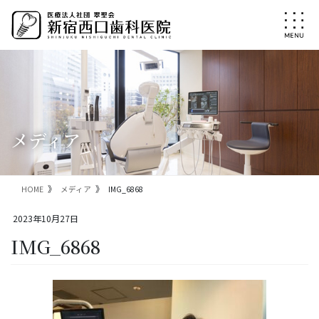
コ
ナ
ン
ビ
テ
ゲ
ン
ー
ツ
シ
に
ョ
移
ン
動
に
移
メディア
動
HOME
メディア
IMG_6868
2023年10月27日
IMG_6868