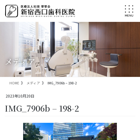
コ
ナ
ン
ビ
テ
ゲ
ン
ー
ツ
シ
に
ョ
移
ン
動
に
移
メディア
動
HOME
メディア
IMG_7906b – 198-2
2023年10月20日
IMG_7906b – 198-2