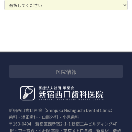
医院情報
新宿西口歯科医院（Shinjuku Nishiguchi Dental Clinic）
歯科・矯正歯科・口腔外科・小児歯科
〒163-0404 新宿区西新宿2-1-1 新宿三井ビルディング4F
JR・京王電鉄・小田急電鉄・東京メトロ各線「新宿駅」徒歩