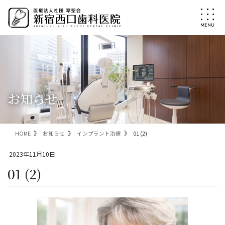
コ
ナ
ン
ビ
テ
ゲ
ン
ー
ツ
シ
に
ョ
移
ン
動
に
移
お知らせ
動
HOME
お知らせ
インプラント治療
01 (2)
2023年11月10日
01 (2)