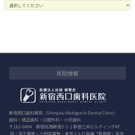
医院情報
新宿西口歯科医院（Shinjuku Nishiguchi Dental Clinic）
歯科・矯正歯科・口腔外科・小児歯科
〒163-0404 新宿区西新宿2-1-1 新宿三井ビルディング4F
JR・京王電鉄・小田急電鉄・東京メトロ各線「新宿駅」徒歩