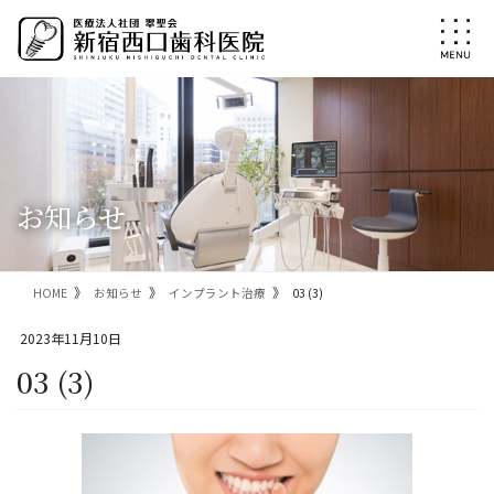
コ
ナ
ン
ビ
テ
ゲ
ン
ー
ツ
シ
に
ョ
移
ン
動
に
移
お知らせ
動
HOME
お知らせ
インプラント治療
03 (3)
2023年11月10日
03 (3)