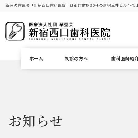
コ
ナ
新宿の歯医者「新宿西口歯科医院」は都庁前駅30秒の新宿三井ビル4Fで
ン
ビ
テ
ゲ
ン
ー
ツ
シ
に
ョ
移
ン
動
に
ホーム
初診の方へ
歯科医師紹
移
動
お知らせ