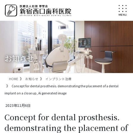
コ
ナ
ン
ビ
テ
ゲ
ン
ー
ツ
シ
に
ョ
移
ン
動
に
移
お知らせ
動
HOME
お知らせ
インプラント治療
Concept for dental prosthesis. demonstrating the placement of a dental
implant on a close up, Ai generated image
2023年11月6日
Concept for dental prosthesis.
demonstrating the placement of