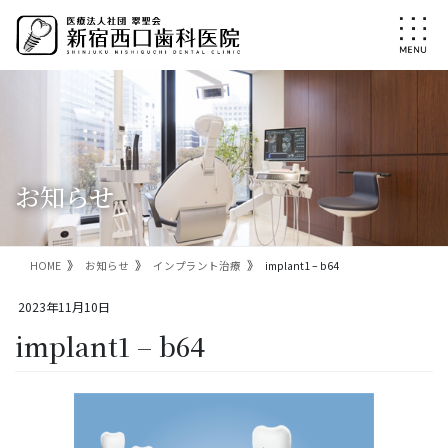
コ
ナ
ン
ビ
テ
ゲ
ン
ー
ツ
シ
に
ョ
移
ン
動
に
移
お知らせ
動
HOME
お知らせ
インプラント治療
implant1 – b64
2023年11月10日
implant1 – b64