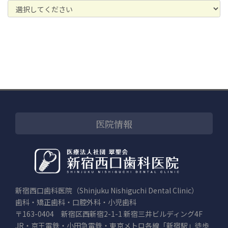
医院情報
新宿西口歯科医院（Shinjuku Nishiguchi Dental Clinic）
歯科・矯正歯科・口腔外科・小児歯科
〒163-0404 新宿区西新宿2-1-1 新宿三井ビルディング4F
JR・京王電鉄・小田急電鉄・東京メトロ各線「新宿駅」徒歩