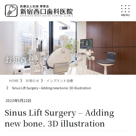
コ
ナ
ン
ビ
テ
ゲ
ン
ー
ツ
シ
に
ョ
移
ン
動
に
移
お知らせ
動
HOME
お知らせ
インプラント治療
Sinus Lift Surgery – Adding new bone. 3D illustration
2023年5月22日
Sinus Lift Surgery – Adding
new bone. 3D illustration