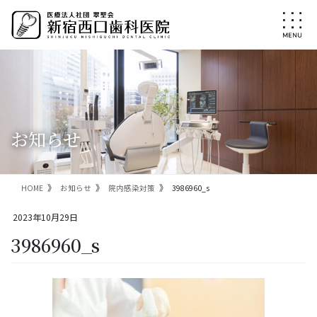
コ
ナ
ン
ビ
テ
ゲ
ン
ー
ツ
シ
に
ョ
移
ン
動
に
移
お知らせ
動
HOME
お知らせ
院内感染対策
3986960_s
2023年10月29日
3986960_s