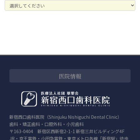
医院情報
新宿西口歯科医院（Shinjuku Nishiguchi Dental Clinic）
歯科・矯正歯科・口腔外科・小児歯科
〒163-0404 新宿区西新宿2-1-1 新宿三井ビルディング4F
JR・京王電鉄・小田急電鉄・東京メトロ各線「新宿駅」徒歩