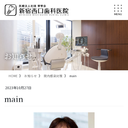
コ
ナ
ン
ビ
テ
ゲ
ン
ー
ツ
シ
に
ョ
移
ン
動
に
移
お知らせ
動
HOME
お知らせ
院内感染対策
main
2023年10月27日
main