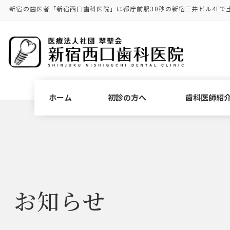
コ
ナ
新宿の歯医者「新宿西口歯科医院」は都庁前駅30秒の新宿三井ビル4Fで
ン
ビ
テ
ゲ
ン
ー
ツ
シ
に
ョ
移
ン
動
に
ホーム
初診の方へ
歯科医師紹
移
動
お知らせ