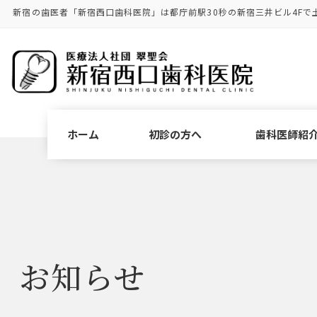
コ
ナ
新宿の歯医者「新宿西口歯科医院」は都庁前駅30秒の新宿三井ビル4Fで
ン
ビ
テ
ゲ
ン
ー
ツ
シ
に
ョ
移
ン
動
に
ホーム
初診の方へ
歯科医師紹
移
動
お知らせ