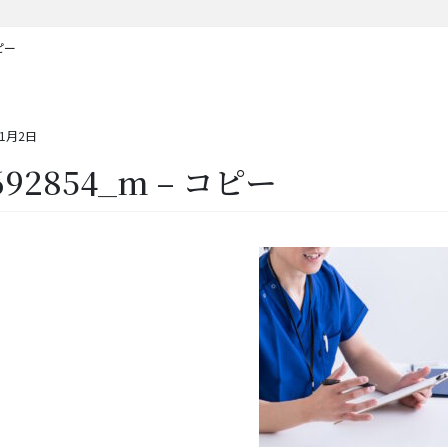
コピー
11月2日
692854_m – コピー