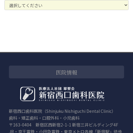
医院情報
新宿西口歯科医院（Shinjuku Nishiguchi Dental Clinic）
歯科・矯正歯科・口腔外科・小児歯科
〒163-0404 新宿区西新宿2-1-1 新宿三井ビルディング4F
JR・京王電鉄・小田急電鉄・東京メトロ各線「新宿駅」徒歩