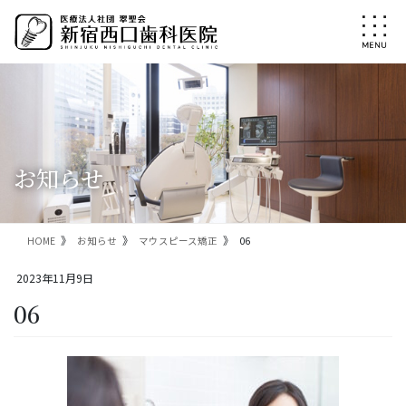
コ
ナ
ン
ビ
テ
ゲ
ン
ー
ツ
シ
に
ョ
移
ン
動
に
移
お知らせ
動
HOME
お知らせ
マウスピース矯正
06
2023年11月9日
06