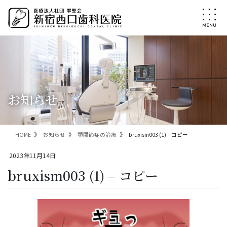
コ
ナ
ン
ビ
テ
ゲ
ン
ー
ツ
シ
に
ョ
移
ン
動
に
移
お知らせ
動
HOME
お知らせ
顎関節症の治療
bruxism003 (1) – コピー
2023年11月14日
bruxism003 (1) – コピー