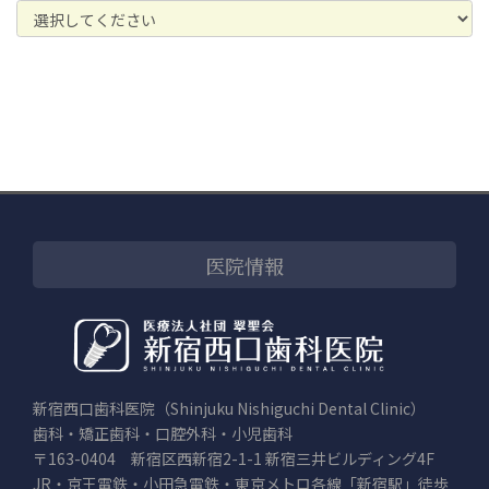
医院情報
新宿西口歯科医院（Shinjuku Nishiguchi Dental Clinic）
歯科・矯正歯科・口腔外科・小児歯科
〒163-0404 新宿区西新宿2-1-1 新宿三井ビルディング4F
JR・京王電鉄・小田急電鉄・東京メトロ各線「新宿駅」徒歩