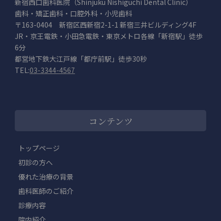
新宿西口歯科医院（Shinjuku Nishiguchi Dental Clinic）
歯科・矯正歯科・口腔外科・小児歯科
〒163-0404 新宿区西新宿2-1-1 新宿三井ビルディング4F
JR・京王電鉄・小田急電鉄・東京メトロ各線「新宿駅」徒歩
6分
都営地下鉄大江戸線「都庁前駅」徒歩30秒
TEL:
03-3344-4567
コンテンツ
トップページ
初診の方へ
優れた治療の背景
歯科医師のご紹介
診療内容
院内紹介