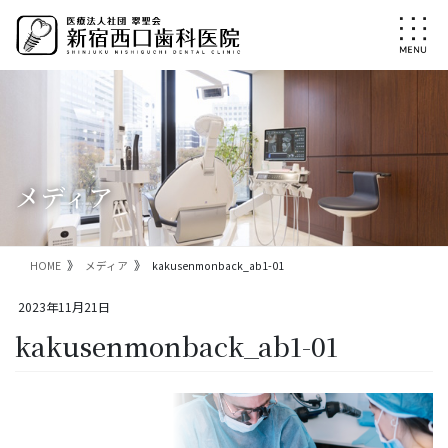
コ
ナ
ン
ビ
テ
ゲ
ン
ー
ツ
シ
に
ョ
移
ン
動
に
移
メディア
動
HOME
メディア
kakusenmonback_ab1-01
2023年11月21日
kakusenmonback_ab1-01