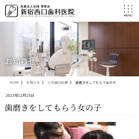
コ
ナ
ン
ビ
テ
ゲ
ン
ー
ツ
シ
に
ョ
移
ン
動
に
移
お知らせ
動
HOME
お知らせ
小児歯科診療
歯磨きをしてもらう女の子
2023年11月15日
歯磨きをしてもらう女の子