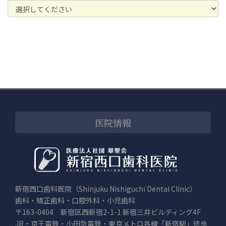
医院情報
新宿西口歯科医院（Shinjuku Nishiguchi Dental Clinic）
歯科・矯正歯科・口腔外科・小児歯科
〒163-0404 新宿区西新宿2-1-1 新宿三井ビルディング4F
JR・京王電鉄・小田急電鉄・東京メトロ各線「新宿駅」徒歩