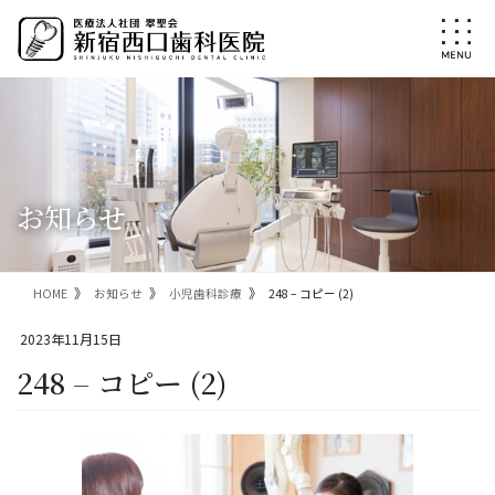
コ
ナ
ン
ビ
テ
ゲ
ン
ー
ツ
シ
に
ョ
移
ン
動
に
移
お知らせ
動
HOME
お知らせ
小児歯科診療
248 – コピー (2)
2023年11月15日
248 – コピー (2)