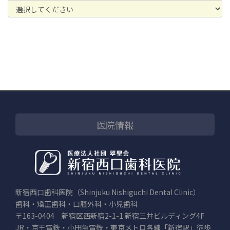
医院情報
新宿西口歯科医院（Shinjuku Nishiguchi Dental Clinic）
歯科・矯正歯科・口腔外科・小児歯科
〒163-0404 新宿区西新宿2-1-1 新宿三井ビルディング4F
JR・京王電鉄・小田急電鉄・東京メトロ各線「新宿駅」徒歩