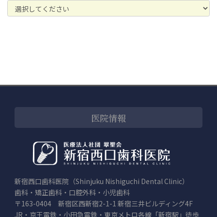
医院情報
新宿西口歯科医院（Shinjuku Nishiguchi Dental Clinic）
歯科・矯正歯科・口腔外科・小児歯科
〒163-0404 新宿区西新宿2-1-1 新宿三井ビルディング4F
JR・京王電鉄・小田急電鉄・東京メトロ各線「新宿駅」徒歩