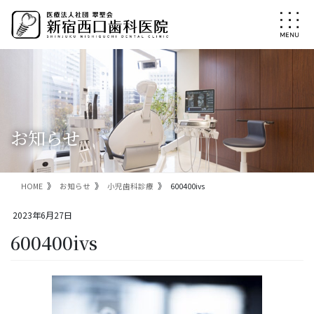
コ
ナ
ン
ビ
テ
ゲ
ン
ー
ツ
シ
に
ョ
移
ン
動
に
移
お知らせ
動
HOME
お知らせ
小児歯科診療
600400ivs
2023年6月27日
600400ivs