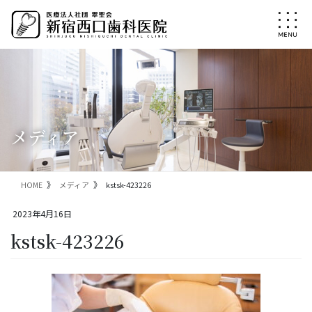
コ
ナ
ン
ビ
テ
ゲ
ン
ー
ツ
シ
に
ョ
移
ン
動
に
移
メディア
動
HOME
メディア
kstsk-423226
2023年4月16日
kstsk-423226