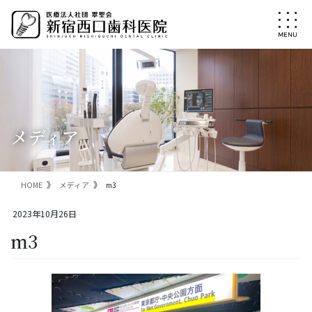
コ
ナ
ン
ビ
テ
ゲ
ン
ー
ツ
シ
に
ョ
移
ン
動
に
移
メディア
動
HOME
メディア
m3
2023年10月26日
m3