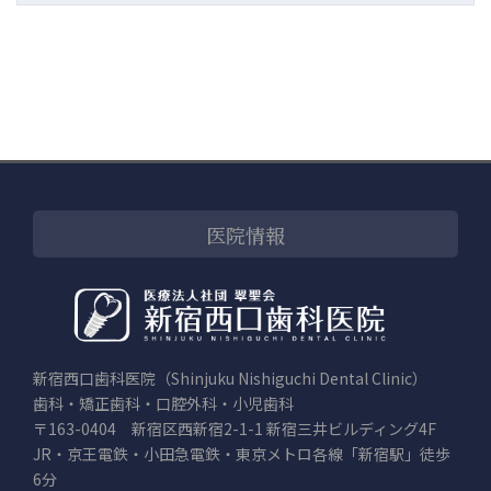
医院情報
新宿西口歯科医院（Shinjuku Nishiguchi Dental Clinic）
歯科・矯正歯科・口腔外科・小児歯科
〒163-0404 新宿区西新宿2-1-1 新宿三井ビルディング4F
JR・京王電鉄・小田急電鉄・東京メトロ各線「新宿駅」徒歩
6分