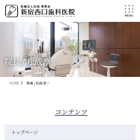
コ
ナ
ン
ビ
テ
ゲ
ン
ー
ツ
シ
に
ョ
移
ン
動
に
移
院長 / 松成淳一
動
HOME
院長 / 松成淳一
コンテンツ
トップページ