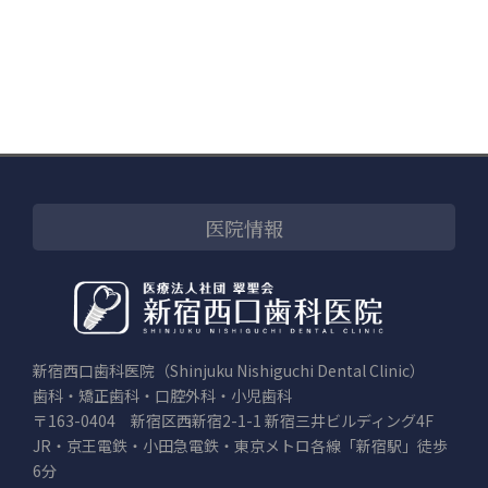
医院情報
新宿西口歯科医院（Shinjuku Nishiguchi Dental Clinic）
歯科・矯正歯科・口腔外科・小児歯科
〒163-0404 新宿区西新宿2-1-1 新宿三井ビルディング4F
JR・京王電鉄・小田急電鉄・東京メトロ各線「新宿駅」徒歩
6分