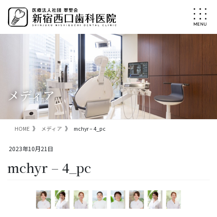
コ
ナ
ン
ビ
テ
ゲ
ン
ー
ツ
シ
に
ョ
移
ン
動
に
移
メディア
動
HOME
メディア
mchyr – 4_pc
2023年10月21日
mchyr – 4_pc