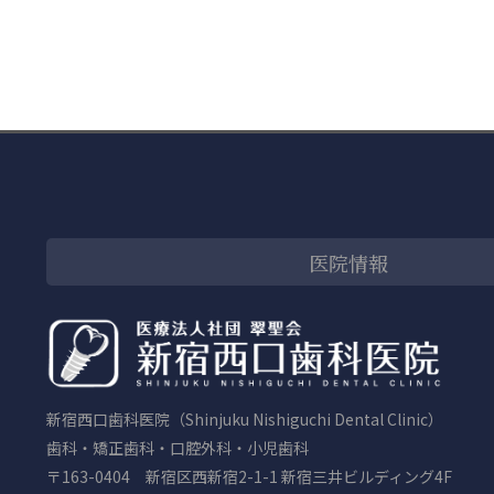
医院情報
新宿西口歯科医院（Shinjuku Nishiguchi Dental Clinic）
歯科・矯正歯科・口腔外科・小児歯科
〒163-0404 新宿区西新宿2-1-1 新宿三井ビルディング4F