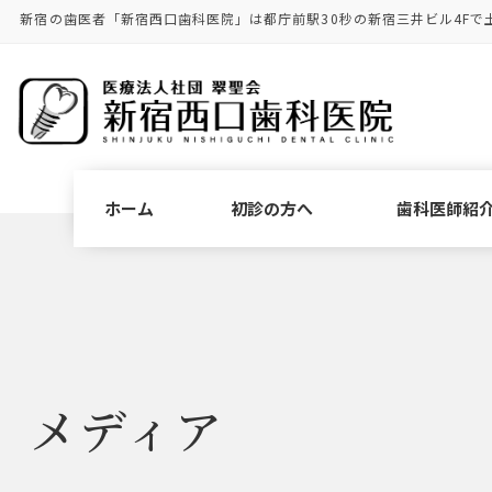
コ
ナ
新宿の歯医者「新宿西口歯科医院」は都庁前駅30秒の新宿三井ビル4Fで
ン
ビ
テ
ゲ
ン
ー
ツ
シ
に
ョ
移
ン
動
に
ホーム
初診の方へ
歯科医師紹
移
動
メディア