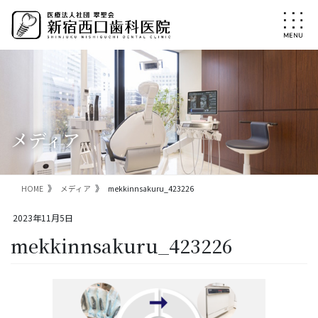
コ
ナ
ン
ビ
テ
ゲ
ン
ー
ツ
シ
に
ョ
移
ン
動
に
移
メディア
動
HOME
メディア
mekkinnsakuru_423226
2023年11月5日
mekkinnsakuru_423226