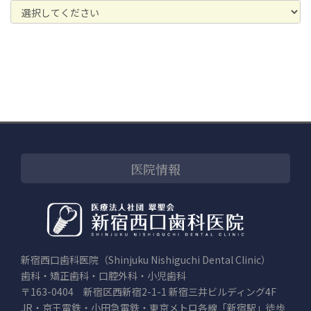
医院情報
新宿西口歯科医院（Shinjuku Nishiguchi Dental Clinic）
歯科・矯正歯科・口腔外科・小児歯科
〒163-0404 新宿区西新宿2-1-1 新宿三井ビルディング4F
JR・京王電鉄・小田急電鉄・東京メトロ各線「新宿駅」徒歩