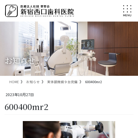
コ
ナ
ン
ビ
テ
ゲ
ン
ー
ツ
シ
に
ョ
移
ン
動
に
移
お知らせ
動
HOME
お知らせ
実体顕微鏡９台完備
600400mr2
2023年10月27日
600400mr2