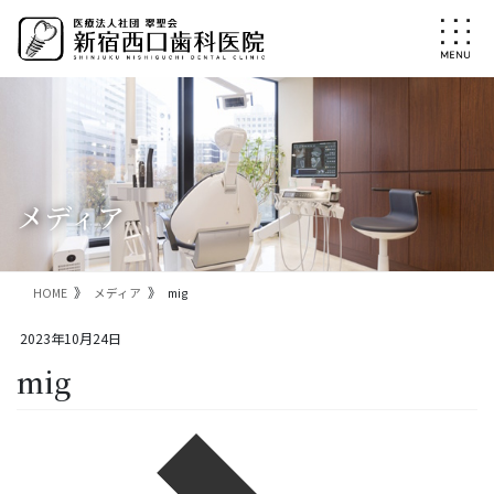
コ
ナ
ン
ビ
テ
ゲ
ン
ー
ツ
シ
に
ョ
移
ン
動
に
移
メディア
動
HOME
メディア
mig
2023年10月24日
mig