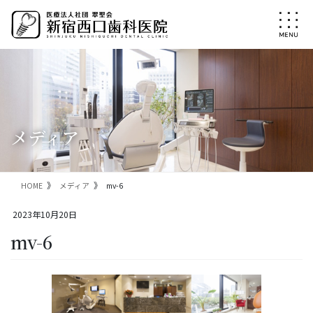
コ
ナ
ン
ビ
テ
ゲ
ン
ー
ツ
シ
に
ョ
移
ン
動
に
移
メディア
動
HOME
メディア
mv-6
2023年10月20日
mv-6