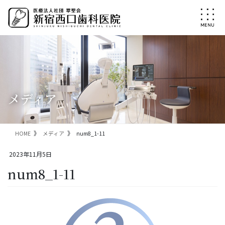
コ
ナ
ン
ビ
テ
ゲ
ン
ー
ツ
シ
に
ョ
移
ン
動
に
移
メディア
動
HOME
メディア
num8_1-11
2023年11月5日
num8_1-11