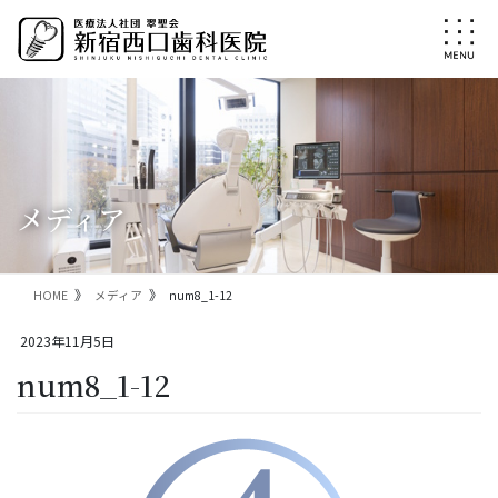
コ
ナ
ン
ビ
テ
ゲ
ン
ー
ツ
シ
に
ョ
移
ン
動
に
移
メディア
動
HOME
メディア
num8_1-12
2023年11月5日
num8_1-12